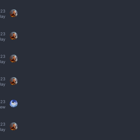
023
Jay
023
Jay
023
Jay
023
Jay
023
iew
023
Jay