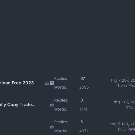
Replies:
67
thg 7 207, 2
nload Free 2023
Thanh Ph
Words:
2595
Replies:
3
thg 1 07, 2
lly Copy Trade |
Tony 
Words:
1774
Replies:
5
thg 5 129, 2
BOD Rev
Words:
4371