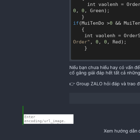
     int vaolenh = Ord
0
, 
0
, Green);

if
(MuiTenDo >
0
 && MuiTe
   {

    int vaolenh = Order
Order"
, 
0
, 
0
, Red);

    }

Nếu bạn chưa hiểu hay có vấn để 
cố gắng giải đáp hết tất cả những
👉 Group ZALO hỏi đáp và trao 
Xem hướng dẫn đ