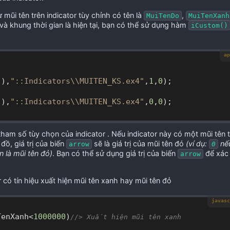
ừ mũi tên trên indicator tùy chỉnh có tên là
,
MuiTenDo
MuiTenXanh
 và khung thời gian là hiện tại, bạn có thể sử dụng hàm
iCustom()
ap
(),
"::Indicators\\MUITEN_KS.ex4"
,
1
,
0
(),
"::Indicators\\MUITEN_KS.ex4"
,
0
,
0
);

tham số tùy chọn của indicator . Nếu indicator này có một mũi tên t
đồ, giá trị của biến
sẽ là giá trị của mũi tên đó
(ví dụ:
nế
arrow
0
n là mũi tên đỏ)
. Bạn có thể sử dụng giá trị của biến
để xác 
arrow
r có tín hiệu xuất hiện mũi tên xanh hay mũi tên đỏ
javasc
TenXanh<
1000000
)
//> Xuất hiện mũi tên xanh