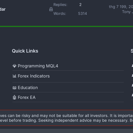
Replies:
2
thg 7 199, 2
dar
Tony 
Words:
5314
Quick Links
S
💎 Programming MQL4
📊 Forex Indicators
📖 Education
🤖 Forex EA
s can be risky and may not be suitable for all investors. It is importa
level before trading. Seeking independent advice may be necessary. Be