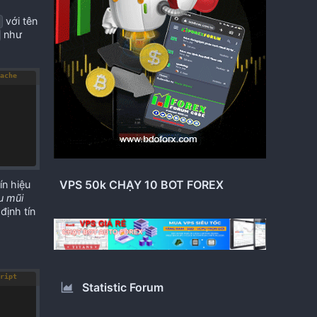
với tên
như
ache
VPS 50k CHẠY 10 BOT FOREX
ín hiệu
u mũi
định tín
ript
Statistic Forum