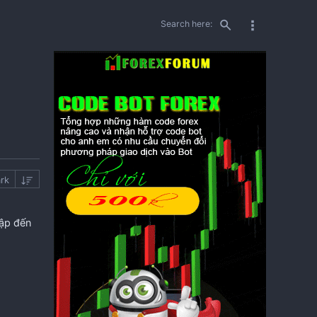
Search here:
rk
cập đến