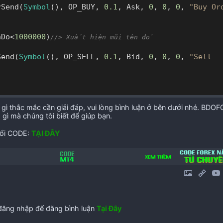
erSend(
Symbol
(), OP_BUY, 
0.1
, Ask, 
0
, 
0
, 
0
, 
"Buy Or
nDo<
1000000
)
//> Xuất hiện mũi tên đỏ
Send(
Symbol
(), OP_SELL, 
0.1
, Bid, 
0
, 
0
, 
0
, 
"Sell 
gì thắc mắc cần giải đáp, vui lòng bình luận ở bên dưới nhé. BDO
 gì mà chúng tôi biết để giúp bạn.
đổi CODE:
TẠI ĐÂY
ăng nhập để đăng bình luận
Tại Đây