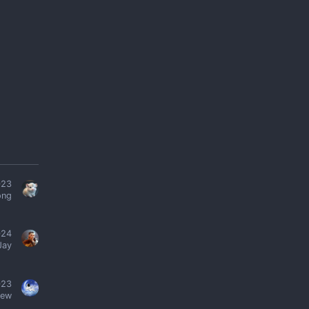
023
ong
024
Jay
023
iew