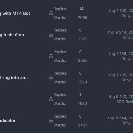
Replies:
14
thg 7 192, 2
 with MT4 Bot
Tony 
Words:
7065
Replies:
0
thg 9 244, 2
giờ chỉ định
Tony 
Words:
2625
Replies:
0
thg 7 186, 2
Tony 
Words:
2050
Replies:
0
thg 7 185, 2
tring into an
Tony 
Words:
1590
Replies:
1
thg 5 140, 2
BOD Rev
Words:
1630
Replies:
0
thg 9 244, 2
ndicator
Tony 
Words:
2437