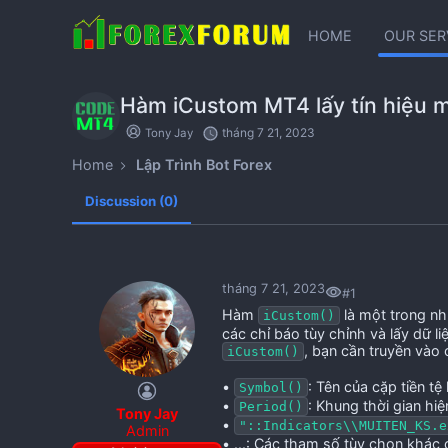
HOME
OUR SER
Hàm iCustom MT4 lấy tín hiệu m
tháng 7 21, 2023
Tony Jay
Home
Lập Trình Bot Forex
Discussion (0)
tháng 7 21, 2023
#1
Hàm
là một trong nh
iCustom()
các chỉ báo tùy chỉnh và lấy dữ li
, bạn cần truyền vào
iCustom()
•
: Tên của cặp tiền t
Symbol()
•
: Khung thời gian hiệ
Period()
Tony Jay
•
"::Indicators\\MUITEN_KS.e
Admin
• ...: Các tham số tùy chọn khác c