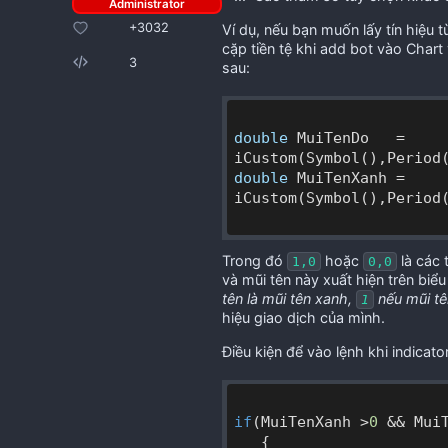
+3032
Ví dụ, nếu bạn muốn lấy tín hiệu t
cặp tiền tệ khi add bot vào Chart
3
sau:
double
 MuiTenDo   = 
iCustom(Symbol(),Period
double
 MuiTenXanh = 
iCustom(Symbol(),Period
Trong đó
hoặc
là các 
1,0
0,0
và mũi tên này xuất hiện trên biểu 
tên là mũi tên xanh,
nếu mũi tê
1
hiệu giao dịch của mình.
Điều kiện để vào lệnh khi indicato
if
(MuiTenXanh >
0
 && Mui
   {
